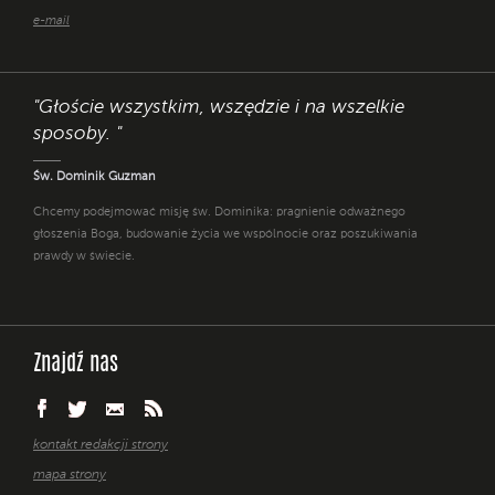
e-mail
"Głoście wszystkim, wszędzie i na wszelkie
sposoby. "
Św. Dominik Guzman
Chcemy podejmować misję św. Dominika: pragnienie odważnego
głoszenia Boga, budowanie życia we wspólnocie oraz poszukiwania
prawdy w świecie.
Znajdź nas
kontakt redakcji strony
mapa strony