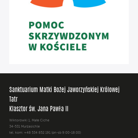
Sanktuarium Matki Bożej Jaworzyńskiej Królowej
Tatr
Klasztor św. Jana Pawła II
Wiktorówki 1, Małe Ciche
34-531 Murzasichle
tel. kom: +48 534 852 191 (pn-sb 9:00-18:00)