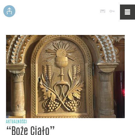
Poczta
Logowan
AKTUALNOŚCI
“Boże Ciało”