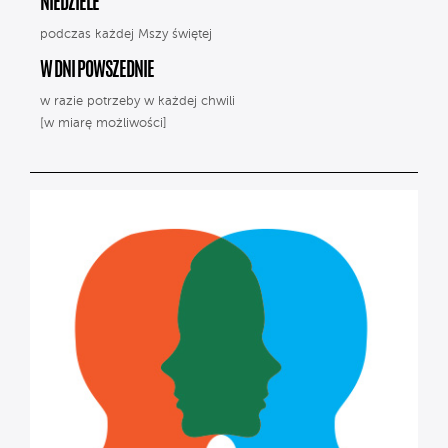
NIEDZIELE
podczas każdej Mszy świętej
W DNI POWSZEDNIE
w razie potrzeby w każdej chwili
[w miarę możliwości]