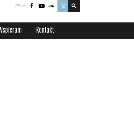
Poczta
Logowanie
Facebook
YouTube
SoundCloud
Sklep
Wspieram
Kontakt