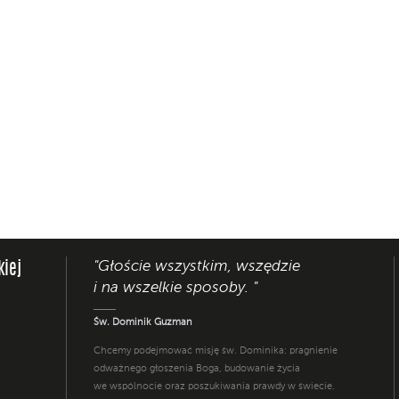
"Głoście wszystkim, wszędzie
kiej
i na wszelkie sposoby. "
Św. Dominik Guzman
Chcemy podejmować misję św. Dominika: pragnienie
odważnego głoszenia Boga, budowanie życia
we wspólnocie oraz poszukiwania prawdy w świecie.