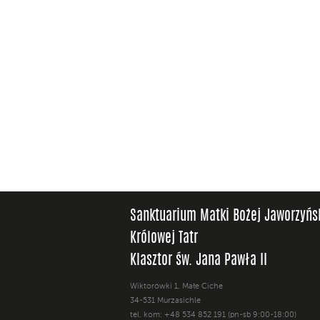
Sanktuarium Matki Bożej Jaworzyńs
Królowej Tatr
Klasztor św. Jana Pawła II
Wiktorówki 1, Małe Ciche
34-531 Murzasichle
tel. kom: +48 534 852 191 (pn-sb 9:00-18:00)