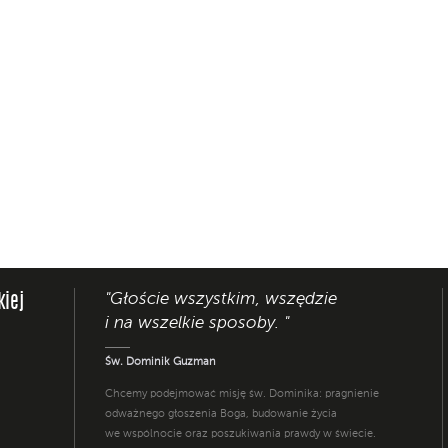
"Głoście wszystkim, wszędzie
kiej
i na wszelkie sposoby. "
Św. Dominik Guzman
Chcemy podejmować misję św. Dominika: pragnienie
odważnego głoszenia Boga, budowanie życia
we wspólnocie oraz poszukiwania prawdy w świecie.