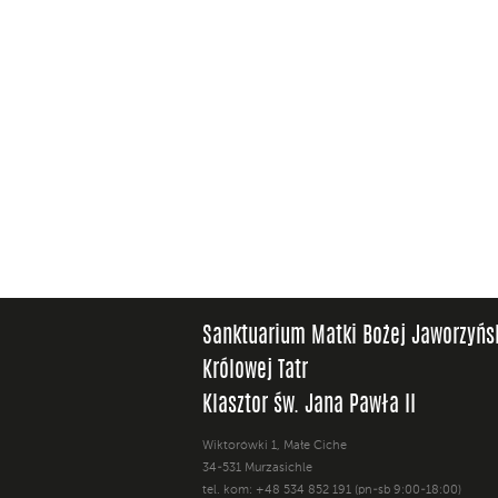
Sanktuarium Matki Bożej Jaworzyńs
Królowej Tatr
Klasztor św. Jana Pawła II
Wiktorówki 1, Małe Ciche
34-531 Murzasichle
tel. kom: +48 534 852 191 (pn-sb 9:00-18:00)