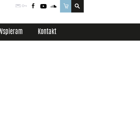
Poczta
Logowanie
Facebook
YouTube
SoundCloud
Sklep
Wspieram
Kontakt